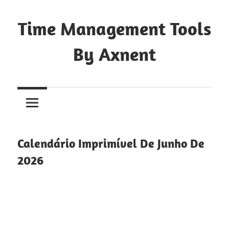
Skip
to
Time Management Tools
content
By Axnent
Just
Save
&
Print
It
Calendário Imprimível De Junho De
2026