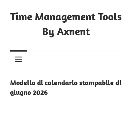
Skip
to
Time Management Tools
content
By Axnent
Just
Save
&
Print
It
Modello di calendario stampabile di
giugno 2026