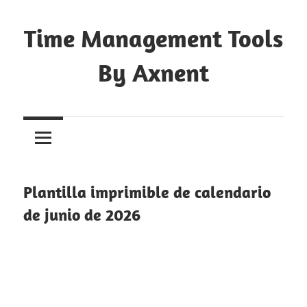
Skip
to
Time Management Tools
content
By Axnent
Just
Save
&
Print
It
Plantilla imprimible de calendario
de junio de 2026